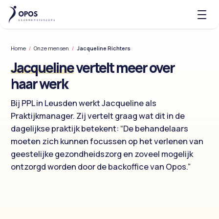
Home
Home
/
Onze mensen
/
Jacqueline Richters
Jacqueline
vertelt meer over
Over Opos
haar werk
Onze Organisaties
Bij PPL in Leusden werkt Jacqueline als
Vacatures
Praktijkmanager. Zij vertelt graag wat dit in de
dagelijkse praktijk betekent: “De behandelaars
Nieuws
moeten zich kunnen focussen op het verlenen van
geestelijke gezondheidszorg en zoveel mogelijk
Neem contact op
ontzorgd worden door de backoffice van Opos.”