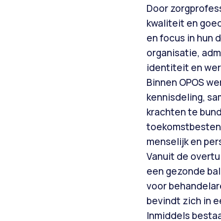
Door zorgprofess
kwaliteit en goe
en focus in hun 
organisatie, adm
identiteit en wer
Binnen OPOS wer
kennisdeling, sa
krachten te bund
toekomstbestendi
menselijk en perso
Vanuit de overtu
een gezonde bala
voor behandelar
bevindt zich in 
Inmiddels bestaa