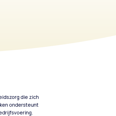
eidszorg die zich
jken ondersteunt
edrijfsvoering.