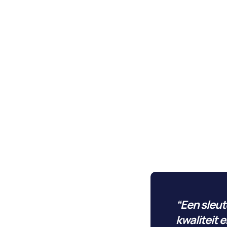
“Een sleut
kwaliteit