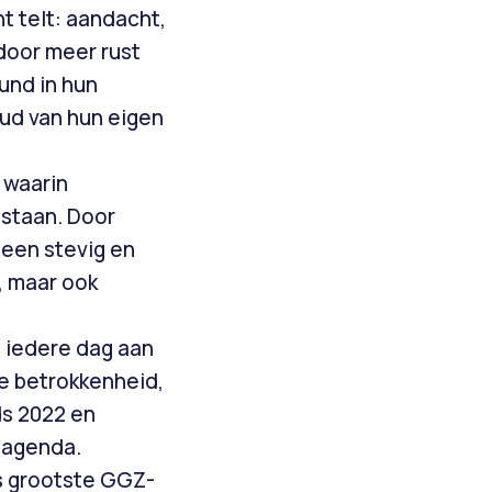
t telt: aandacht,
rdoor meer rust
und in hun
oud van hun eigen
 waarin
 staan. Door
 een stevig en
, maar ook
S iedere dag aan
e betrokkenheid,
ds 2022 en
eagenda.
ls grootste GGZ-