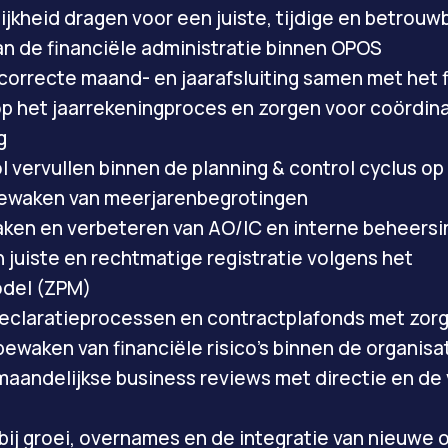
jkheid dragen voor een juiste, tijdige en betrouw
an de financiële administratie binnen OPOS
correcte maand- en jaarafsluiting samen met het
p het jaarrekeningproces en zorgen voor coördinat
g
ol vervullen binnen de planning & control cyclus o
bewaken van meerjarenbegrotingen
aken en verbeteren van AO/IC en interne beheersi
 juiste en rechtmatige registratie volgens het
odel (ZPM)
eclaratieprocessen en contractplafonds met zor
bewaken van financiële risico’s binnen de organisa
maandelijkse business reviews met directie en de
 bij groei, overnames en de integratie van nieuwe 