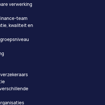
bare verwerking
 finance-team
ie, kwaliteit en
p groepsniveau
ng
gverzekeraars
tie
 verschillende
organisaties