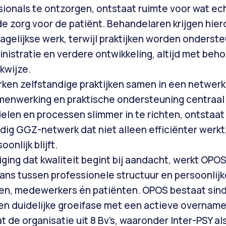
ionals te ontzorgen, ontstaat ruimte voor wat ech
de zorg voor de patiënt. Behandelaren krijgen hie
dagelijkse werk, terwijl praktijken worden onderste
inistratie en verdere ontwikkeling, altijd met beh
kwijze.
ken zelfstandige praktijken samen in een netwerk
menwerking en praktische ondersteuning centraal
elen en processen slimmer in te richten, ontstaat
g GGZ-netwerk dat niet alleen efficiënter werkt
onlijk blijft.
iging dat kwaliteit begint bij aandacht, werkt OPO
ns tussen professionele structuur en persoonlijk
en, medewerkers én patiënten. OPOS bestaat sin
een duidelijke groeifase met een actieve overnam
t de organisatie uit 8 Bv’s, waaronder Inter-PSY a