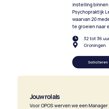
instelling binne
Psychopraktijk L
waarvan 20 medew
te groeien naar 

32 tot 36 uu

Groningen
Solliciteren
Jouw rol als
Voor OPOS werven we een Manager Fi